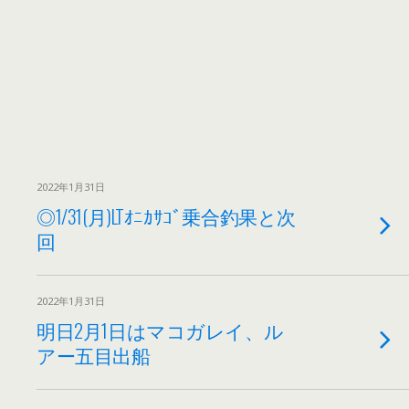
2022年1月31日
◎1/31(月)LTｵﾆｶｻｺﾞ乗合釣果と次
回
2022年1月31日
明日2月1日はマコガレイ、ル
アー五目出船