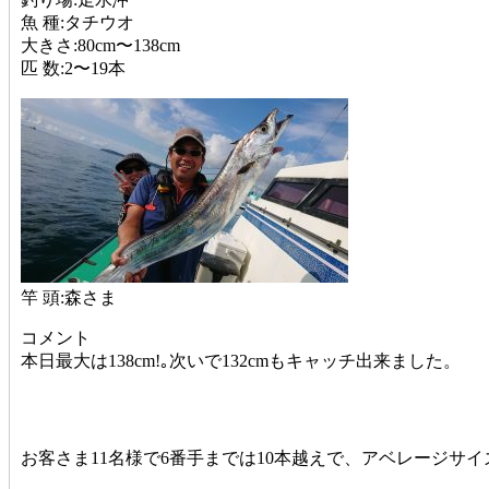
魚 種:タチウオ
大きさ:80cm〜138cm
匹 数:2〜19本
竿 頭:森さま
コメント
本日最大は138cm!｡次いで132cmもキャッチ出来ました。
お客さま11名様で6番手までは10本越えで、アベレージサ