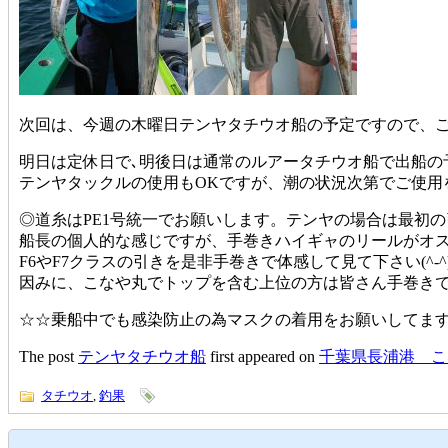
次回は、今週の木曜日テンヤタチウオ船の予定ですので、
明日は定休日で､明後日は通常のルアータチウオ船で出船の
テンヤタックルの使用もOKですが、潮の状況次第でご使用
◎道糸はPE1号統一でお願いします。テンヤの場合は最初
船長の個人的な感じですが、手巻きハイギャのリールがオ
F6やF7クラスの引きを是非手巻きで体感して見て下さい(^-^)
因みに、こなや丸でトップを含む上位の方は皆さん手巻き
☆☆乗船中でも感染防止の為マスクの着用をお願いしてます
The post
テンヤタチウオ船
first appeared on
千葉県長浦港 こ
タチウオ
,
釣果