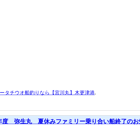
ータチウオ船釣りなら【宮川丸】木更津港
.
20年度 弥生丸 夏休みファミリー乗り合い船終了のお