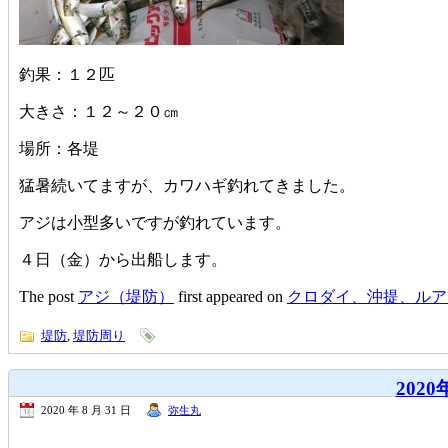
釣果：１２匹
大きさ：１２～２０㎝
場所：各堤
猛暑続いてますが、カワハギ釣れてきました。
アジは小型多いですが釣れています。
４日（金）から出船します。
The post
アジ（堤防）
first appeared on
クロダイ、沖提、ルア
堤防
,
堤防周り
20
2020 年 8 月 31 日
弥生丸