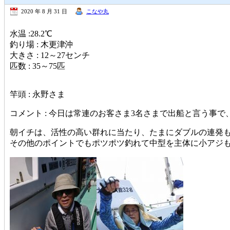
2020 年 8 月 31 日
こなや丸
水温 :28.2℃
釣り場 : 木更津沖
大きさ : 12～27センチ
匹数 : 35～75匹
竿頭 : 永野さま
コメント : 今日は常連のお客さま3名さまで出船と言う事
朝イチは、活性の高い群れに当たり、たまにダブルの連発
その他のポイントでもポツポツ釣れて中型を主体に小アジ