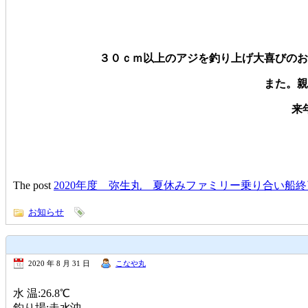
３０ｃｍ以上のアジを釣り上げ大喜びのお
また。親
来
The post
2020年度 弥生丸 夏休みファミリー乗り合い船
お知らせ
2020 年 8 月 31 日
こなや丸
水 温:26.8℃
釣り場:走水沖