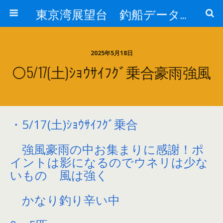
東京湾展望台 釣船データーベース
2025年5月18日
⚪5/17(土)ｼｮｳｻｲﾌｸﾞ乗合豪雨強風
・5/17(土)ｼｮｳｻｲﾌｸﾞ乗合
強風豪雨の中お集まりに感謝！ポ
イントは影になるのでウネリは少な
いもの 風は強く
かなり釣り辛い中