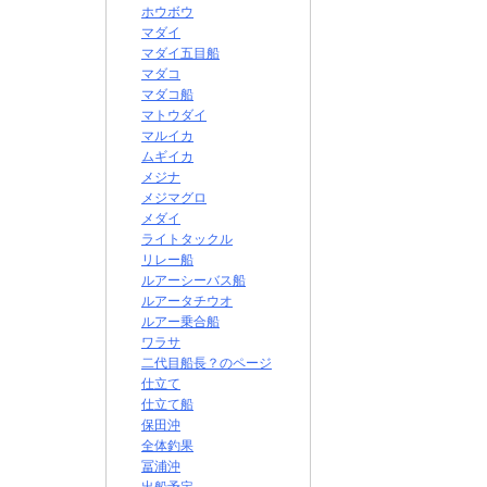
ホウボウ
マダイ
マダイ五目船
マダコ
マダコ船
マトウダイ
マルイカ
ムギイカ
メジナ
メジマグロ
メダイ
ライトタックル
リレー船
ルアーシーバス船
ルアータチウオ
ルアー乗合船
ワラサ
二代目船長？のページ
仕立て
仕立て船
保田沖
全体釣果
冨浦沖