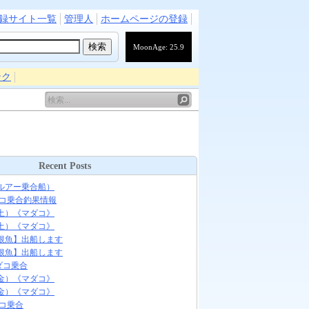
録サイト一覧
管理人
ホームページの登録
MoonAge: 25.9
ンク
Recent Posts
ルアー乗合船）
ダコ乗合釣果情報
土）《マダコ》
土）《マダコ》
根魚】出船します
根魚】出船します
マダコ乗合
金）《マダコ》
金）《マダコ》
ダコ乗合