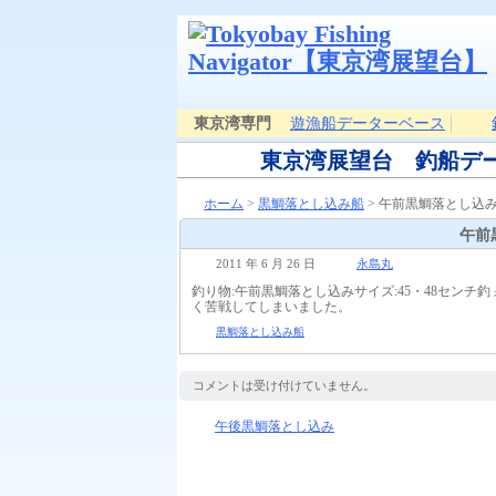
東京湾専門
遊漁船データーベース
東京湾展望台 釣船デ
ホーム
>
黒鯛落とし込み船
> 午前黒鯛落とし込
午前
2011 年 6 月 26 日
永島丸
釣り物:午前黒鯛落とし込みサイズ:45・48センチ釣 
く苦戦してしまいました。
黒鯛落とし込み船
コメントは受け付けていません。
午後黒鯛落とし込み