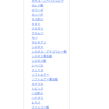
カサゴ・シーバスリレー
カレイ船
カワハギ
カンパチ
キス釣り
キダイ
クロダイ
クロムツ
サバ
サビキアジ
シロギス
シロギス・アナゴリレー船
シロギス乗合船
シロギス船
シーバス
スミイカ
ソフトルアー
ソフトルアー乗合船
タチウオ
トピック
ハゼ釣り
ハナダイ
ヒラメ
ファミリー船