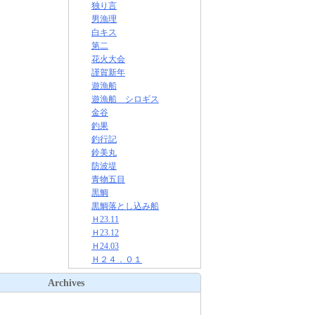
独り言
男漁理
白キス
第二
花火大会
謹賀新年
遊漁船
遊漁船 シロギス
金谷
釣果
釣行記
鈴美丸
防波堤
青物五目
黒鯛
黒鯛落とし込み船
Ｈ23.11
Ｈ23.12
Ｈ24.03
Ｈ２４．０１
Archives