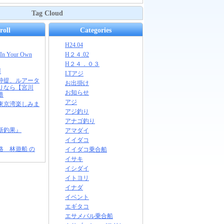
Tag Cloud
roll
Categories
H24.04
 In Your Own
H２４.02
H２４．０３
N
LTアジ
沖提、ルアータ
お出掛け
りなら【宮川
お知らせ
港
アジ
東京湾楽しみま
アジ釣り
アナゴ釣り
新釣果』
アマダイ
イイダコ
路 林遊船 の
イイダコ乗合船
イサキ
イシダイ
イトヨリ
イナダ
イベント
エギタコ
エサメバル乗合船