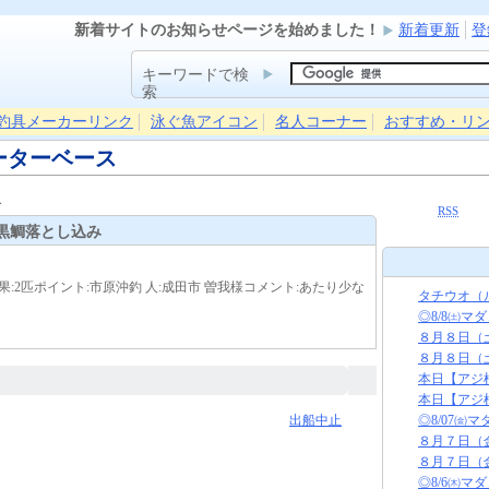
新着サイトのお知らせページを始めました！
新着更新
登
キーワードで検
索
釣具メーカーリンク
泳ぐ魚アイコン
名人コーナー
おすすめ・リ
ーターベース
み
RSS
黒鯛落とし込み
果:2匹ポイント:市原沖釣 人:成田市 曽我様コメント:あたり少な
タチウオ（
◎8/8㈯マ
８月８日（
８月８日（
本日【アジ
本日【アジ
出船中止
◎8/07㈮
８月７日（
８月７日（
◎8/6㈭マ