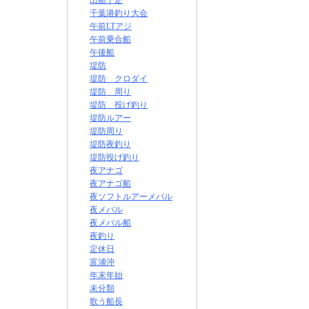
出船予定
千葉港釣り大会
午前LTアジ
午前乗合船
午後船
堤防
堤防 クロダイ
堤防 周り
堤防 投げ釣り
堤防ルアー
堤防周り
堤防夜釣り
堤防投げ釣り
夜アナゴ
夜アナゴ船
夜ソフトルアーメバル
夜メバル
夜メバル船
夜釣り
定休日
富浦沖
年末年始
未分類
歌う船長