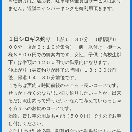
※仕掛けは別途必要、駐車場料金負担サービスはあり
ません。近隣コインパーキングを御利用頂きます。
１日シロギス釣り
出船６：３０分 （船橋駅６：
００分 店舗６：１０分集合） 餌 氷付き 御一人
様８５００円での御案内です。女性、子供（高校生以
下）は半額の４２５０円での御案内になります。
沖上がり（実質釣りが終了の時間）１３：３０分前
後、帰港１４：３０分前後です。
こちらは実釣６時間前後のチョット長いコースです。
せっかく行くのなら思い切り釣りしたい～とか、出来
るだけ沢山釣って帰りたい～なんて考えていらっしゃ
る方々へのお勧めコースです。
勿論、貸し竿の用意も可能（５００円）ですのでお申
し付けください。
※仕掛けは別途必要、割引料金での御乗船の方への駐