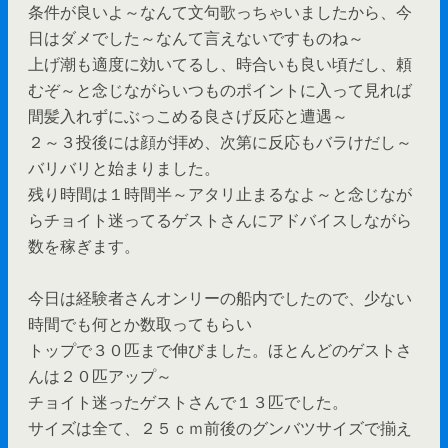
条件が良いよ～なんて文句歌っちゃいましたから、今
日はダメでした～なんて言えないですものね～
上げ潮も適度に効いてるし、時合いも良い頃だし、頼
むぞ～と念じながらいつものポイントに入って見れば
間髪入れずにぶっこめる良さげ反応と遭遇～
２～３投後には顔が拝め、次第に反応もバラけだし～
バリバリと始まりました。
残り時間は１時間半～アタリ止まるなよ～と念じなが
らチョイト迷ってるゲストさんにアドバイスしながら
数を稼ぎます。
今日は経験者さんオンリーの船内でしたので、少ない
時間でも何とか数取ってもらい
トップで３０匹まで伸びました。ほとんどのゲストさ
んは２０匹アップ～
チョイト迷ったゲストさんで１３匹でした。
サイズは全て、２５ｃｍ前後のグンバツサイズで揃え