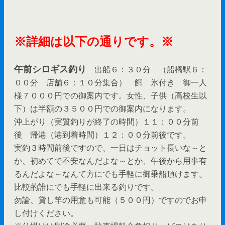
※詳細は以下の通りです。※
午前シロギス釣り
出船６：３０分 （船橋駅６：
００分 店舗６：１０分集合） 餌 氷付き 御一人
様７０００円での御案内です。女性、子供（高校生以
下）は半額の３５００円での御案内になります。
沖上がり（実質釣りが終了の時間）１１：００分前
後 帰港（港到着時間）１２：００分前後です。
実釣３時間前後ですので、一日はチョット長いな～と
か、初めてで不安なんだよな～とか、午後から用事有
るんだよな～なんて方にでも手軽に御乗船頂けます。
比較的誰にでも手軽に出来る釣りです。
勿論、貸し竿の用意も可能（５００円）ですのでお申
し付けください。