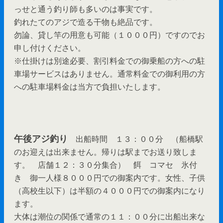
っせと通う釣り師も多いのは事実です。
釣れたてのアジで造る干物も絶品です。
勿論、貸し竿の用意も可能（１０００円）ですのでお
申し付けください。
※仕掛けは別途必要、割引料金での御乗船の方への駐
車場サービスはありません。通常料金での御利用の方
への駐車場料金は当方で負担いたします。
午後アジ釣り
出船時間 １３：００分 （船橋駅
のお迎えは出来ません。帰りは駅までお送り致しま
す。 店舗１２：３０分集合） 餌 コマセ 氷付
き 御一人様８０００円での御案内です。女性、子供
（高校生以下）は半額の４０００円での御案内になり
ます。
大体は潮位の関係で通常の１１：００分に出船出来な