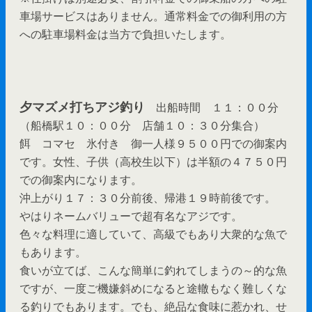
車場サービスはありません。通常料金での御利用の方
への駐車場料金は当方で負担いたします。
夕マズメ打ちアジ釣り
出船時間 １１：００分
（船橋駅１０：００分 店舗１０：３０分集合）
餌 コマセ 氷付き 御一人様９５００円での御案内
です。女性、子供（高校生以下）は半額の４７５０円
での御案内になります。
沖上がり１７：３０分前後、帰港１９時前後です。
やはりネームバリューで超有名なアジです。
色々な料理に適していて、高級でもあり大衆的な魚で
もあります。
食いが立てば、こんな簡単に釣れてしまうの～的な魚
ですが、一度ご機嫌斜めになると途轍もなく難しくな
る釣りでもあります。でも、絶品な食味に惹かれ、せ