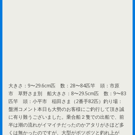
大きさ：9〜29.6cm匹 数：28〜84匹竿 頭：市原
市 草野さま別 船大きさ：8〜29.5cm匹 数：9〜83
匹竿 頭：小平市 稲田さま（2番手82匹）釣り場：
盤洲コメント本日も大勢のお客様にご釣行して頂き誠
に有り難うございました。乗合船２隻での出船で、前
半は潮の流れがイマイチだったのかアタリがさほど多
くは無かったのですが、大型がポツポツと釣れ上が