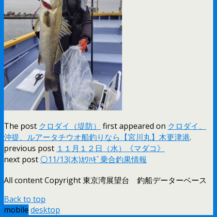
The post
クロダイ（堤防）
first appeared on
クロダイ、
沖提、ルアータチウオ船釣りなら【宮川丸】木更津港
.
previous post
１１月１２日（水）《マダコ》
next post
⚪11/13(木)ｶﾜﾊｷﾞ乗合釣果情報
All content Copyright 東京湾展望台 釣船データーベース
Back to top
mobile
desktop