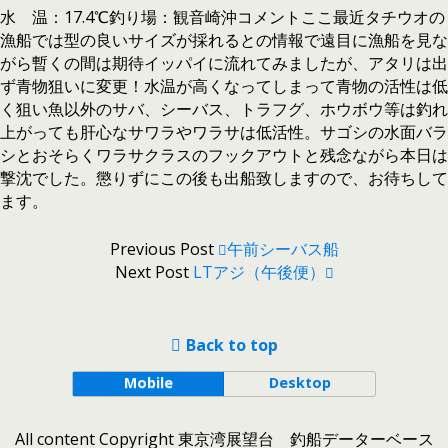
水 温：17.4℃釣り場：観音崎沖コメントここ最近タチウオの
漁船では型の良いサイズが採れるとの情報で遠目に漁船を見な
がら暫くの間は期待イッパイに流れてみましたが、アタリは出
ず青物狙いに変更！水温が高くなってしまって青物の活性は低
く狙い魚以外のサバ、シーバス、トラフグ、ホウボウ等は釣れ
上がっても肝心なサワラやワラサは低活性。サゴシの水面バラ
シとおそらくワラサクラスのフックアウトと残念ながら本日は
撃沈でした。懲りずにこの後も出船致しますので、お待ちして
ます。
Previous Post
午前シーバス船
Next Post
LTアジ（午後便）
Back to top
Mobile
Desktop
All content Copyright 東京湾展望台 釣船データーベース