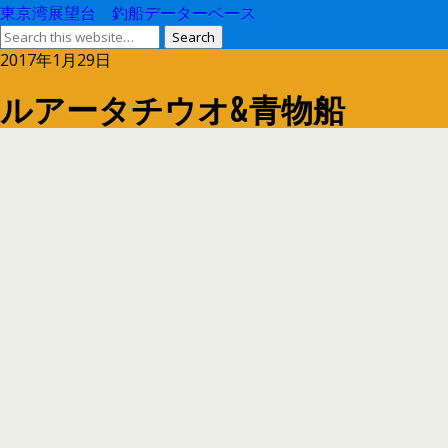
東京湾展望台 釣船データーベース
2017年1月29日
ルアータチウオ&青物船