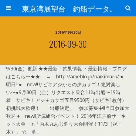
東京湾展望台 釣船データーベース
2016年9月30日
2016-09-30
9/30(金）更新 ★★最新！釣果情報 ・最新情報・ブログ
はこちら〜★★ → http://ameblo.jp/naikimaru/ ●
明日!! ● new!!サビキアジからの夕カサゴ！絶対楽し
い〜●9月30日（金）リクエスト乗合11時出船〜19時
着 サビキ！アジ＋カサゴ五目9500円（サビキ1枚付）
初挑戦大歓迎！ 「出船決定」 参加募集中!!当日参加大
歓迎 ● new!!所属組合イベント！ 2016年江戸前サーキ
ット大会 in「内木丸あじ釣り大会開催！11/3（祝・
木）」 ☆ 募 ...