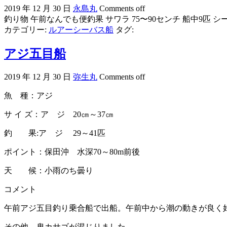
2019 年 12 月 30 日
永島丸
Comments off
釣り物 午前なんでも便釣果 サワラ 75〜90センチ 船中9匹 シ
カテゴリー:
ルアーシーバス船
タグ:
アジ五目船
2019 年 12 月 30 日
弥生丸
Comments off
魚 種：アジ
サ イ ズ：ア ジ 20㎝～37㎝
釣 果:ア ジ 29～41匹
ポイント：保田沖 水深70～80m前後
天 候：小雨のち曇り
コメント
午前アジ五目釣り乗合船で出船。午前中から潮の動きが良く好
その他、鬼カサゴが混じりました。