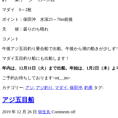
マダイ 0～2枚
ポイント：保田沖 水深25～70m前後
天 候：曇りのち晴れ
コメント
午後アジ五目釣り乗合船で出船。午後から潮の動きが少しず
マダイ五目釣り船にも出船します！
年内は、12月31日（火）まで出船。年始は、1月2日（木）
ご予約お待ちしております<m(__)m>
カテゴリー:
アジ
,
アジ釣り
,
マダイ
,
保田沖
,
釣果
タグ:
アジ五目船
2019 年 12 月 26 日
弥生丸
Comments off