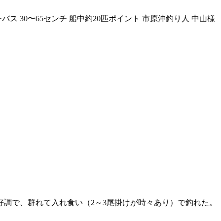
ーバス 30〜65センチ 船中約20匹ポイント 市原沖釣り人 中山様
調で、群れて入れ食い（2～3尾掛けが時々あり）で釣れた。