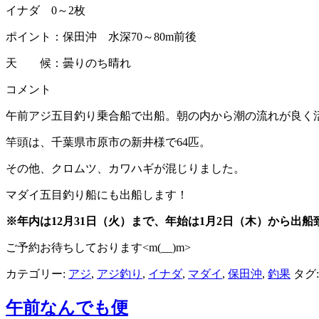
イナダ 0～2枚
ポイント：保田沖 水深70～80m前後
天 候：曇りのち晴れ
コメント
午前アジ五目釣り乗合船で出船。朝の内から潮の流れが良く
竿頭は、千葉県市原市の新井様で64匹。
その他、クロムツ、カワハギが混じりました。
マダイ五目釣り船にも出船します！
※年内は12月31日（火）まで、年始は1月2日（木）から出船
ご予約お待ちしております<m(__)m>
カテゴリー:
アジ
,
アジ釣り
,
イナダ
,
マダイ
,
保田沖
,
釣果
タグ:
午前なんでも便