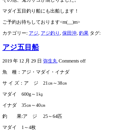
マダイ五目釣り船にも出船します！
ご予約お待ちしております<m(__)m>
カテゴリー:
アジ
,
アジ釣り
,
保田沖
,
釣果
タグ:
アジ五目船
2019 年 12 月 29 日
弥生丸
Comments off
魚 種：アジ・マダイ・イナダ
サ イ ズ：ア ジ 21㎝～38㎝
マダイ 600g～1㎏
イナダ 35㎝～40㎝
釣 果:ア ジ 25～64匹
マダイ 1～4枚