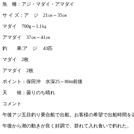
魚 種：アジ・マダイ・アマダイ
サ イ ズ：ア ジ 21㎝～35㎝
マダイ 700g～1.1㎏
アマダイ 37㎝～41㎝
釣 果:ア ジ 43匹
マダイ 2枚
アマダイ 2枚
ポイント：保田沖 水深25～80m前後
天 候：曇りのち晴れ
コメント
午後アジ五目釣り乗合船で出船。お客様の希望で出船時間を遅
午後から潮の動きが良く好調で、群れて入れ食いで釣れた。