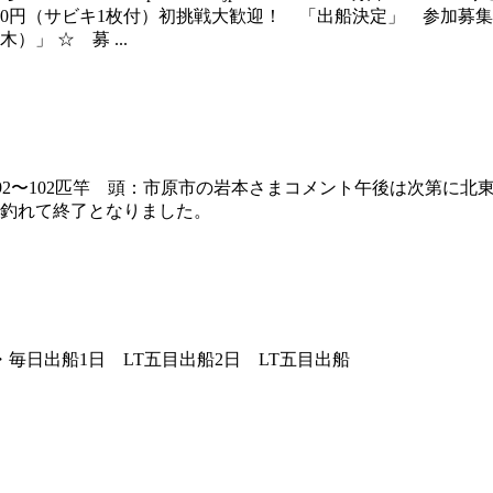
0円（サビキ1枚付）初挑戦大歓迎！ 「出船決定」 参加募集中!!
」 ☆ 募 ...
 数：92〜102匹竿 頭：市原市の岩本さまコメント午後は次第
リ釣れて終了となりました。
日出船1日 LT五目出船2日 LT五目出船