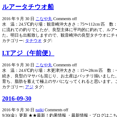
ルアータチウオ船
2016 年 9 月 30 日
こなや丸
Comments off
水 温：24.5℃釣り場：観音崎沖大きさ：75〜112cm 
に流れての釣りでしたが、良型主体に平均的に釣れて、ルアータ
た。明日も出船致しますので、観音崎沖の良型タチウオにチ
カテゴリー:
タチウオ
タグ:
LTアジ（午前便）
2016 年 9 月 30 日
こなや丸
Comments off
水 温：24.6℃釣り場：木更津沖大きさ：15〜28cm 匹
続き、良型のマサバも混じり、お土産はバッチリ揃いました
育ち、脂肪を蓄えて極上のサバになってくれると思います。
カテゴリー:
アジ
タグ:
2016-09-30
2016 年 9 月 30 日
naiki
Comments off
9/30(金）更新 ★★最新！釣果情報 ・最新情報・ブログはこちら〜★★ 