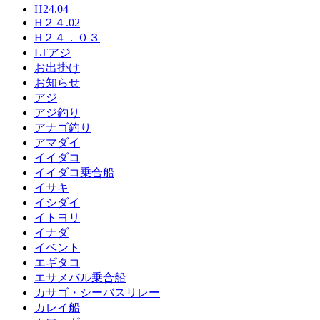
H24.04
H２４.02
H２４．０３
LTアジ
お出掛け
お知らせ
アジ
アジ釣り
アナゴ釣り
アマダイ
イイダコ
イイダコ乗合船
イサキ
イシダイ
イトヨリ
イナダ
イベント
エギタコ
エサメバル乗合船
カサゴ・シーバスリレー
カレイ船