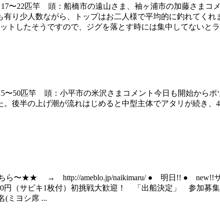
匹 数：17〜22匹竿 頭：船橋市の遠山さま、袖ヶ浦市の加藤さ
有り少人数ながら、トップはお二人様で平均的に釣れてくれまし
ットしたそうですので、ジグを落とす時には集中してないとライ
 数：15〜50匹竿 頭：小平市の米沢さまコメント今日も開始
。後半の上げ潮が流れはじめると中型主体でアタリが続き、4
 → http://ameblo.jp/naikimaru/ ● 明日!! 
0円（サビキ1枚付）初挑戦大歓迎！ 「出船決定」 参加募集中!!
ミヨシ席 ...