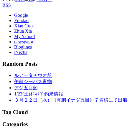
RSS
Google
Youdao
Xian Guo
Zhua Xia
My Yahoo!
newsgator
Bloglines
iNezha
Random Posts
ルアータチウオ船
午前シーバス青物
アジ五目船
1/23(土)ｵﾆｶｻｺﾞ釣果情報
３月２２日（水）《真鯛イナダ五目》７名様にて出船 
Tag Cloud
Categories