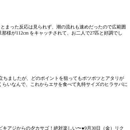
からまとまった反応は見られず、潮の流れも速めだったので広範囲
様が112cm をキャッチされて、お二人で27匹と好調でし
りが目立ちましたが、どのポイントを狙ってもポツポツとアタリが
くらいなんで、これからエサを食べて丸特サイズのヒラサバに
● new!!サビキアジからの夕カサゴ！絶対楽しい〜●9月30日（金）リク