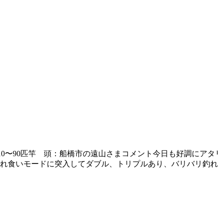
 数：10〜90匹竿 頭：船橋市の遠山さまコメント今日も好調
入れ食いモードに突入してダブル、トリプルあり、バリバリ釣