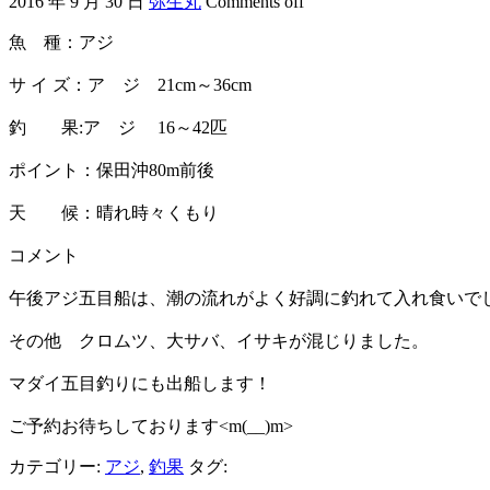
2016 年 9 月 30 日
弥生丸
Comments off
魚 種：アジ
サ イ ズ：ア ジ 21cm～36cm
釣 果:ア ジ 16～42匹
ポイント：保田沖80m前後
天 候：晴れ時々くもり
コメント
午後アジ五目船は、潮の流れがよく好調に釣れて入れ食いで
その他 クロムツ、大サバ、イサキが混じりました。
マダイ五目釣りにも出船します！
ご予約お待ちしております<m(__)m>
カテゴリー:
アジ
,
釣果
タグ: