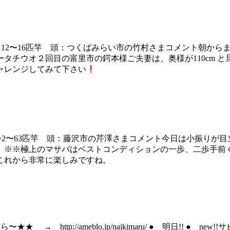
匹 数：12〜16匹竿 頭：つくばみらい市の竹村さまコメント朝
チウオ２回目の富里市の鍔本様ご夫妻は、奥様が110cm と旦那
ャレンジしてみて下さい
 数：~2〜63匹竿 頭：藤沢市の芹澤さまコメント今日は小振
。※※極上のマサバはベストコンディションの一歩、二歩手前
これから非常に楽しみですね。
→ http://ameblo.jp/naikimaru/ ● 明日!! 