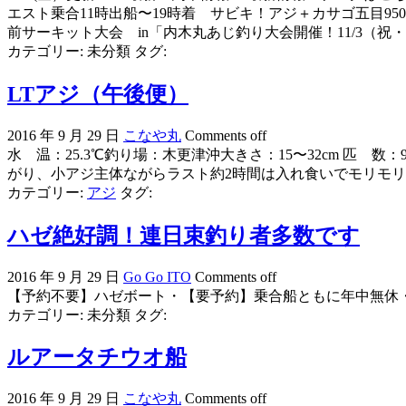
エスト乗合11時出船〜19時着 サビキ！アジ＋カサゴ五目950
前サーキット大会 in「内木丸あじ釣り大会開催！11/3（祝・木）
カテゴリー:
未分類
タグ:
LTアジ（午後便）
2016 年 9 月 29 日
こなや丸
Comments off
水 温：25.3℃釣り場：木更津沖大きさ：15〜32cm 匹
がり、小アジ主体ながらラスト約2時間は入れ食いでモリモ
カテゴリー:
アジ
タグ:
ハゼ絶好調！連日束釣り者多数です
2016 年 9 月 29 日
Go Go ITO
Comments off
【予約不要】ハゼボート・【要予約】乗合船ともに年中無休・毎
カテゴリー:
未分類
タグ:
ルアータチウオ船
2016 年 9 月 29 日
こなや丸
Comments off