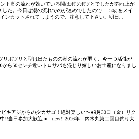
まコメント潮の流れが効いている間はポツポツとでしたが釣れ上が
た。今日は潮の流れでのが速めでしたので、150g をメイ
ンカットされてしまうので、注意して下さい。明日...
からポツリポツリと型は出たものの潮の流れが弱く、今一つ活性が
0から50センチ近いトロサバも混じり嬉しいお土産になりまし
● new!!サビキアジからの夕カサゴ！絶対楽しい〜●9月30日（金）リク
当日参加大歓迎 ● new!! 2016年 内木丸第二回目釣り大