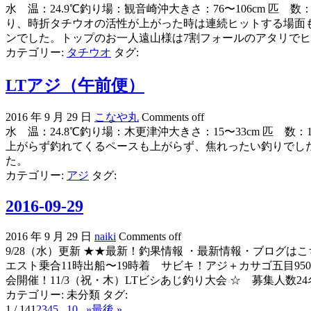
水 温：24.9℃釣り場：観音崎沖大きさ：76〜106cm 
り、時折タチウオの活性が上がった時は連続ヒットする場面も
ンでした。トップのお一人遠山様は7割フォールのアタリでヒ
カテゴリー:
タチウオ
タグ:
LTアジ（午前便）
2016 年 9 月 29 日
こなや丸
Comments off
水 温：24.8℃釣り場：木更津沖大きさ：15〜33cm 匹
上がらず釣れてくるペースも上がらず、焦れったい釣りでした
た。
カテゴリー:
アジ
タグ:
2016-09-29
2016 年 9 月 29 日
naiki
Comments off
9/28（水）更新 ★★最新！釣果情報 ・最新情報・ブログはこちら〜★★
エスト乗合11時出船〜19時着 サビキ！アジ＋カサゴ五目950
会開催！11/3（祝・木）LTビシあじ釣り大会 ☆ 募集人数24名(
カテゴリー:
未分類
タグ:
1 / 14
1
2
3
4
5
...
10
...
»
最後 »