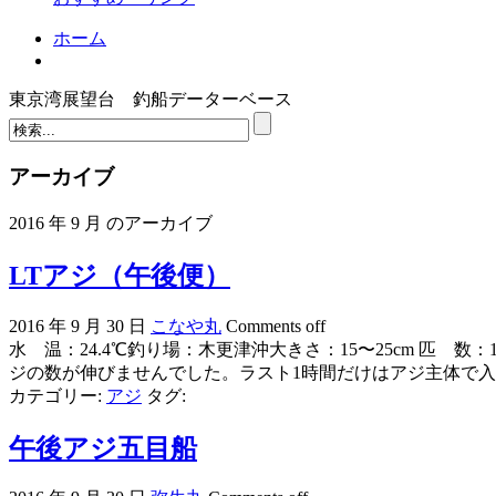
ホーム
東京湾展望台 釣船データーベース
アーカイブ
2016 年 9 月 のアーカイブ
LTアジ（午後便）
2016 年 9 月 30 日
こなや丸
Comments off
水 温：24.4℃釣り場：木更津沖大きさ：15〜25cm 匹
ジの数が伸びませんでした。ラスト1時間だけはアジ主体で
カテゴリー:
アジ
タグ:
午後アジ五目船