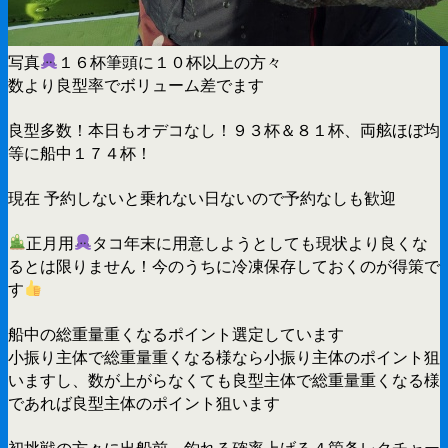
写真
１６杯筆頭に１０杯以上の方々
数より良型率でボリューム差でます
良型多数！本日もオデコなし！９３杯＆８１杯、両舷ほぼ均
等に船中１７４杯！
現在 予約しないと乗れない日ないので予約なしも歓迎
正月用
タコ年末に用意しようとしても現状より良くな
るとは限りません！今のうちに冷凍保存しておくのが得策で
す
船中の総重量重くなるポイント選定しています
小振り主体で総重量重くなる様なら小振り主体のポイント狙
いますし、数が上がらなくても良型主体で総重量重くなる様
であれば良型主体のポイント狙います
初挑戦の方々に出船前 釣れる確率上げる４箇条レクチャー