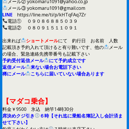
メール② yokomaru1091@yahoo.co.jp
メール③ yokomaru1091@gmail.com
LINE
https://line.me/ti/p/kHTqFAq7Zr
電話① ０９０８６８８５０３９
電話② ０８０９１５１１０９１
出来れば
ショートメール
にて 釣行日 お名前 人数
記載頂き予約入れて頂けると有り難いです、他の
メール
の場合、緊急連絡先携帯番号も記載下さい
予約受付返信メール
にて予約成立です
返信メール
来ない場合お電話下さい
稀にメール
こちらに届いていない場合あります
【マダコ乗合】
料金￥9500 氷込 納竿14時30分
席決めクジ引き
６時【それ迄に乗船名簿記入し会計済ま
せて下さい】
釣座こだわらない方は
７時迄に来店下さい