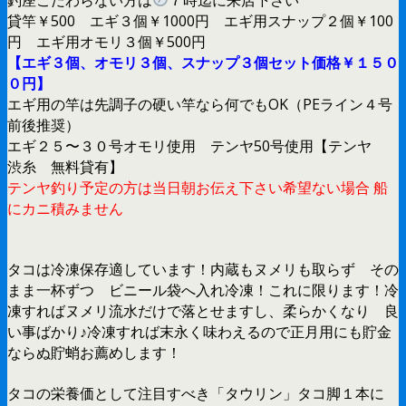
貸竿￥500 エギ３個￥1000円 エギ用スナップ２個￥100
円 エギ用オモリ３個￥500円
【エギ３個、オモリ３個、スナップ３個セット価格￥１５０
０円】
エギ用の竿は先調子の硬い竿なら何でもOK（PEライン４号
前後推奨）
エギ２５〜３０号オモリ使用 テンヤ50号使用【テンヤ
渋糸 無料貸有】
テンヤ釣り予定の方は当日朝お伝え下さい希望ない場合 船
にカニ積みません
タコは冷凍保存適しています！内蔵もヌメリも取らず その
まま一杯ずつ ビニール袋へ入れ冷凍！これに限ります！冷
凍すればヌメリ流水だけで落とせますし、柔らかくなり 良
い事ばかり♪冷凍すれば末永く味わえるので正月用にも貯金
ならぬ貯蛸お薦めします！
タコの栄養価として注目すべき「タウリン」タコ脚１本に