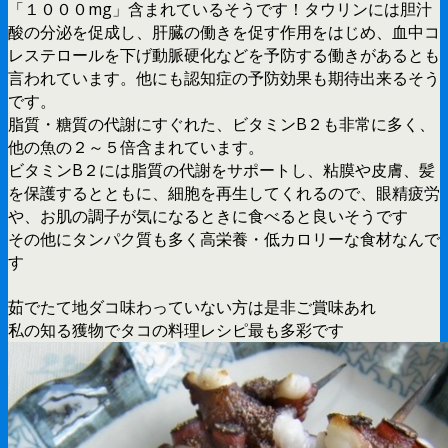
「１０００mg」含まれているそうです！タウリンには胆汁
酸の分泌を促成し、肝臓の働きを促す作用をはじめ、血中コ
レステロールを下げ動脈硬化などを予防する働きがあるとも
言われています。他にも認知症の予防効果も期待出来るそう
です。
脂質・糖質の代謝にすぐれた、ビタミンB２も非常に多く、
他の魚の２～５倍含まれています。
ビタミンB２には脂質の代謝をサポートし、粘膜や皮膚、髪
を保護するとともに、細胞を再生してくれるので、眼精疲労
や、お肌の調子が気になるときに食べると良いそうです
その他にタンパク質も多く高栄養・低カロリーな食材なんで
す
茹でたて地ダコ味わっていない方は是非ご賞味あれ
私の知る獲物でタコの料理レシピ最も多彩です