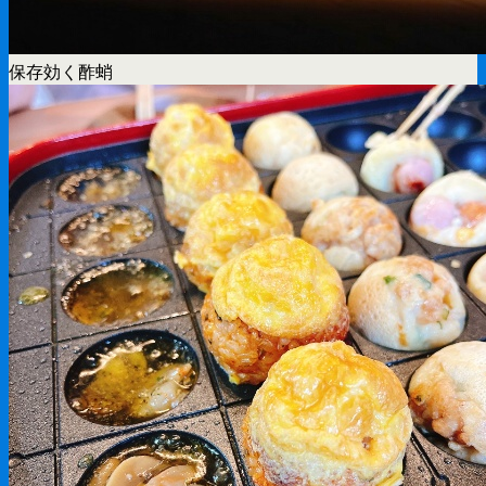
保存効く酢蛸