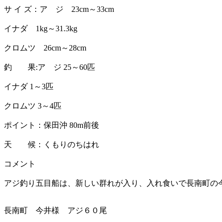
サ イ ズ：ア ジ 23cm～33cm
イナダ 1kg～31.3kg
クロムツ 26cm～28cm
釣 果:ア ジ 25～60匹
イナダ 1～3匹
クロムツ 3～4匹
ポイント：保田沖 80m前後
天 候：くもりのちはれ
コメント
アジ釣り五目船は、新しい群れが入り、入れ食いで長南町の
長南町 今井様 アジ６０尾