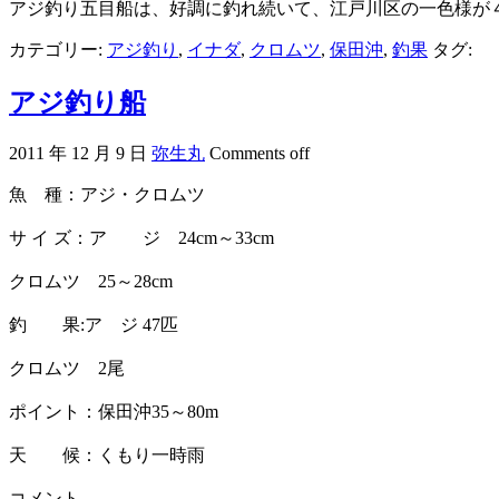
アジ釣り五目船は、好調に釣れ続いて、江戸川区の一色様が
カテゴリー:
アジ釣り
,
イナダ
,
クロムツ
,
保田沖
,
釣果
タグ:
アジ釣り船
2011 年 12 月 9 日
弥生丸
Comments off
魚 種：アジ・クロムツ
サ イ ズ：ア ジ 24cm～33cm
クロムツ 25～28cm
釣 果:ア ジ 47匹
クロムツ 2尾
ポイント：保田沖35～80m
天 候：くもり一時雨
コメント