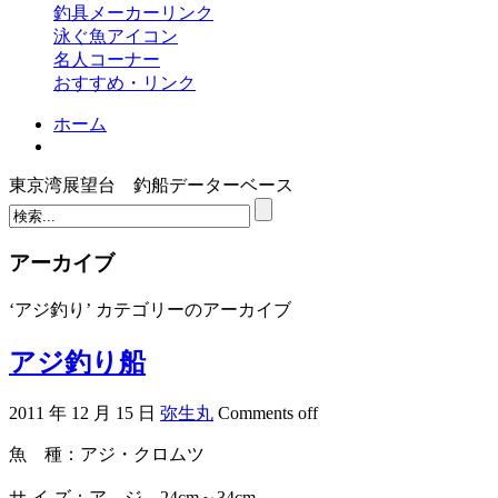
釣具メーカーリンク
泳ぐ魚アイコン
名人コーナー
おすすめ・リンク
ホーム
東京湾展望台 釣船データーベース
アーカイブ
‘アジ釣り’ カテゴリーのアーカイブ
アジ釣り船
2011 年 12 月 15 日
弥生丸
Comments off
魚 種：アジ・クロムツ
サ イ ズ：ア ジ 24cm～34cm