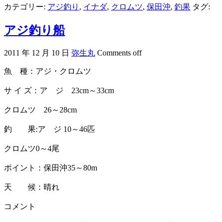
カテゴリー:
アジ釣り
,
イナダ
,
クロムツ
,
保田沖
,
釣果
タグ:
アジ釣り船
2011 年 12 月 10 日
弥生丸
Comments off
魚 種：アジ・クロムツ
サ イ ズ：ア ジ 23cm～33cm
クロムツ 26～28cm
釣 果:ア ジ 10～46匹
クロムツ0～4尾
ポイント：保田沖35～80m
天 候：晴れ
コメント