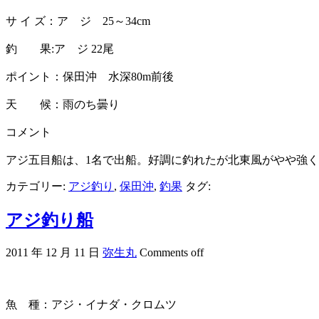
サ イ ズ：ア ジ 25～34cm
釣 果:ア ジ 22尾
ポイント：保田沖 水深80m前後
天 候：雨のち曇り
コメント
アジ五目船は、1名で出船。好調に釣れたが北東風がやや強
カテゴリー:
アジ釣り
,
保田沖
,
釣果
タグ:
アジ釣り船
2011 年 12 月 11 日
弥生丸
Comments off
魚 種：アジ・イナダ・クロムツ