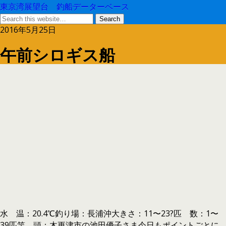
東京湾展望台 釣船データーベース
2016年5月25日
午前シロギス船
水 温：20.4℃釣り場：長浦沖大きさ：11〜23?匹 数：1〜
39匹竿 頭：木更津市の池田優子さま今日もポイントごとに