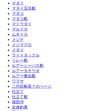
マダイ
マダイ五目船
マダコ
マダコ船
マトウダイ
マルイカ
ムギイカ
メジナ
メジマグロ
メダイ
ライトタックル
リレー船
ルアーシーバス船
ルアータチウオ
ルアー乗合船
ワラサ
二代目船長？のページ
仕立て
仕立て船
保田沖
全体釣果