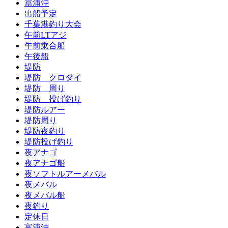
冨浦沖
出船予定
千葉港釣り大会
午前LTアジ
午前乗合船
午後船
堤防
堤防 クロダイ
堤防 周り
堤防 投げ釣り
堤防ルアー
堤防周り
堤防夜釣り
堤防投げ釣り
夜アナゴ
夜アナゴ船
夜ソフトルアーメバル
夜メバル
夜メバル船
夜釣り
定休日
富浦沖