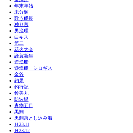
年末年始
未分類
歌う船長
独り言
男漁理
白キス
第二
花火大会
謹賀新年
遊漁船
遊漁船 シロギス
金谷
釣果
釣行記
鈴美丸
防波堤
青物五目
黒鯛
黒鯛落とし込み船
Ｈ23.11
Ｈ23.12