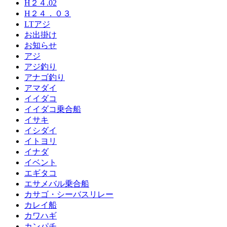
H２４.02
H２４．０３
LTアジ
お出掛け
お知らせ
アジ
アジ釣り
アナゴ釣り
アマダイ
イイダコ
イイダコ乗合船
イサキ
イシダイ
イトヨリ
イナダ
イベント
エギタコ
エサメバル乗合船
カサゴ・シーバスリレー
カレイ船
カワハギ
カンパチ