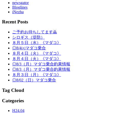
newsgator
Bloglines
iNezha
Recent Posts
ご予約お待ちしてます🙇
シロギス（堤防）
８月５日（水）《マダコ》
◎8/4㈫マダコ乗合
８月４日（火）《マダコ》
８月４日（火）《マダコ》
◎8/3（月）マダコ乗合釣果情報
◎8/3（月）マダコ乗合釣果情報
８月３日（月）《マダコ》
◎8/02（日）マダコ乗合
Tag Cloud
Categories
H24.04