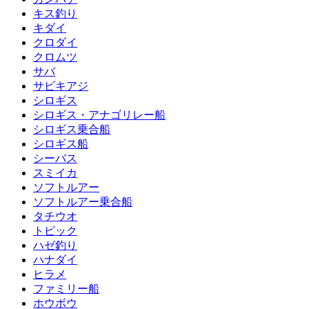
キス釣り
キダイ
クロダイ
クロムツ
サバ
サビキアジ
シロギス
シロギス・アナゴリレー船
シロギス乗合船
シロギス船
シーバス
スミイカ
ソフトルアー
ソフトルアー乗合船
タチウオ
トピック
ハゼ釣り
ハナダイ
ヒラメ
ファミリー船
ホウボウ