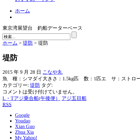
ホーム
東京湾展望台 釣船データーベース
ホーム
>
堤防
> 堤防
堤防
2015 年 9 月 28 日
こなや丸
魚 種：シマダイ大きさ：1.5kg匹 数：1匹エ サ：スト
カテゴリー:
堤防
タグ:
コメントは受け付けていません。
L・Tアジ乗合船(午後便）
アジ五目船
RSS
Google
Youdao
Xian Guo
Zhua Xia
My Yahoo!