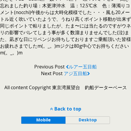
忘れました釣り場：木更津沖水 温：12.5℃水 色：薄濁りコ
メント(nocchi)午後からは大時化模様でした・・・風も20メー
トル近く吹いていたようで、うねり高くポイント移動が出来ず
同じポイントで粘りましたが、たま〜には当たるのですがウネ
リの影響でバレてしまう事が多く数溜まりませんでした(泣)ま
た、凪ぎな日にリベンジお待ちしておりますご乗船頂いた皆様
お疲れさまでしたm(。_。)mジクは80g中心でお持ちください
m(。_。)m
Previous Post
ルアー五目船
Next Post
アジ五目船
All content Copyright 東京湾展望台 釣船データーベース
Back to top
Mobile
Desktop