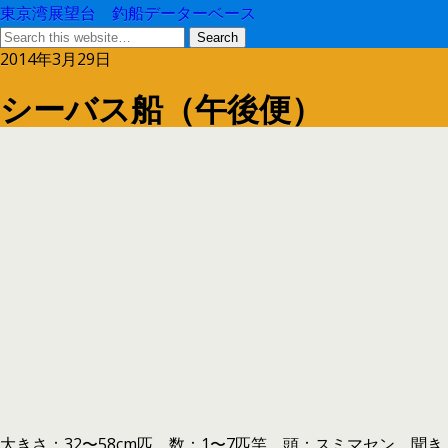
東京湾展望台 釣船データーベース
2014年3月29日
シーバス船（午後便）
大きさ：32〜58cm匹 数：1〜7匹竿 頭：スミマセン 聞き